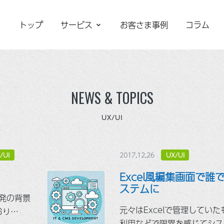
トップ
サービス
お客さま事例
コラム
NEWS & TOPICS
UX/UI
2017,12,26
/UI
UX/UI
Excel風編集画面で
ステムに
開発の背景
元々はExcelで管理してい
おり…
利用などで限界を感じてシス