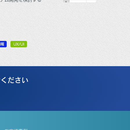
情報
UX/UI
せください