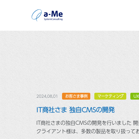
2024,08,01
お客さま事例
マーケティング
UX
IT商社さま 独自CMSの開発
IT商社さまの独自CMSの開発を行いました 
クライアント様は、多数の製品を取り扱って