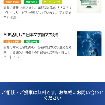
お客さま事例
業務効率化
マーケティング
開発の背景 お客さまは、年間契約型のサブスクリ
プションサービスを展開されています。 契約開始
日や期間…
AIを活用した日本文学論文の分析
お客さま事例
業務効率化
開発の背景 お客様から「多数の日本文学論文を対
象に、各論文に関連する作品名を効率的に抽出し
たい」とい…
ご相談・ご提案は無料です。お気軽にお問い合わせ
ください