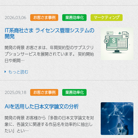
2026,03,06
お客さま事例
業務効率化
マーケティング
IT系商社さま ライセンス管理システムの
開発
開発の背景 お客さまは、年間契約型のサブスクリ
プションサービスを展開されています。 契約開始
日や期間…
もっと読む
2025,09,18
お客さま事例
業務効率化
AIを活用した日本文学論文の分析
開発の背景 お客様から「多数の日本文学論文を対
象に、各論文に関連する作品名を効率的に抽出し
たい」とい…