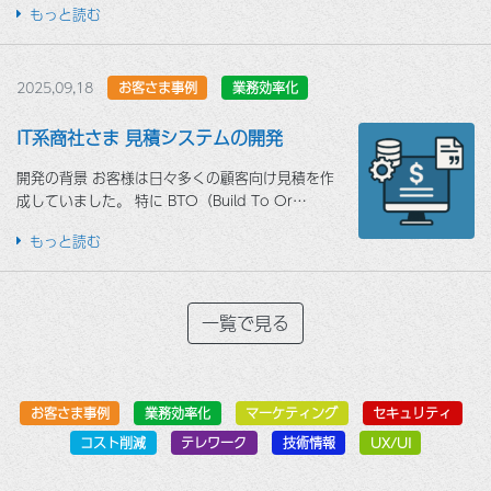
もっと読む
2025,09,18
お客さま事例
業務効率化
IT系商社さま 見積システムの開発
開発の背景 お客様は日々多くの顧客向け見積を作
成していました。 特に BTO（Build To Or…
もっと読む
一覧で見る
お客さま事例
業務効率化
マーケティング
セキュリティ
コスト削減
テレワーク
技術情報
UX/UI