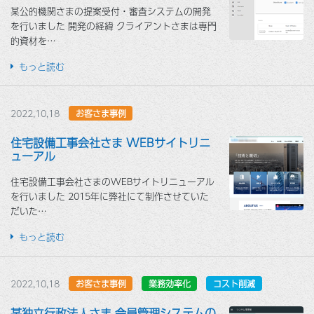
某公的機関さまの提案受付・審査システムの開発
を行いました 開発の経緯 クライアントさまは専門
的資材を…
もっと読む
2022,10,18
お客さま事例
住宅設備工事会社さま WEBサイトリニ
ューアル
住宅設備工事会社さまのWEBサイトリニューアル
を行いました 2015年に弊社にて制作させていた
だいた…
もっと読む
2022,10,18
お客さま事例
業務効率化
コスト削減
某独立行政法人さま 会員管理システムの