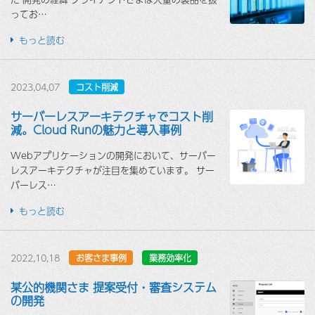
ってお…
もっと読む
2023,04,07
コスト削減
サーバーレスアーキテクチャでコスト削
減。Cloud Runの魅力と導入事例
Webアプリケーションの開発において、サーバー
レスアーキテクチャが注目を集めています。 サー
バーレス…
もっと読む
2022,10,18
お客さま事例
業務効率化
某公的機関さま 提案受付・審査システム
の開発