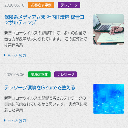
2020,06,10
お客さま事例
テレワーク
保険系メディアさま 社内IT環境 総合コ
ンサルティング
新型コロナウイルスの影響下にて、多くの企業で
働き方が改革が求められています。 この度弊社で
は某保険系…
もっと読む
2020,05,06
業務効率化
テレワーク
テレワーク環境をG suiteで整える
新型コロナウイルスの影響で皆さんテレワークの
実施に苦慮されているかと思います。 実業務に密
着した専用…
もっと読む