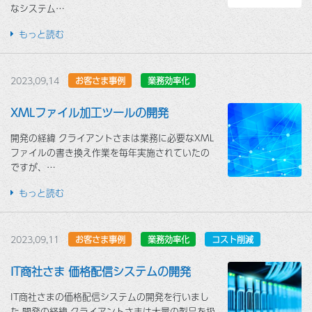
なシステム…
もっと読む
2023,09,14
お客さま事例
業務効率化
XMLファイル加工ツールの開発
開発の経緯 クライアントさまは業務に必要なXML
ファイルの書き換え作業を毎年実施されていたの
ですが、…
もっと読む
2023,09,11
お客さま事例
業務効率化
コスト削減
IT商社さま 価格配信システムの開発
IT商社さまの価格配信システムの開発を行いまし
た 開発の経緯 クライアントさまは大量の製品を扱